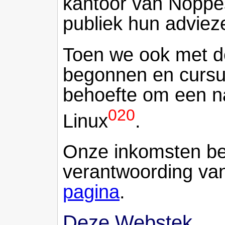
kantoor van Noppe
publiek hun adviez
Toen we ook met 
begonnen en cursu
behoefte om een n
020
Linux
.
Onze inkomsten best
verantwoording van
pagina
.
Deze Webstek