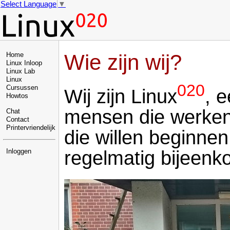
Select Language
▼
Wie zijn wij?
Home
Linux Inloop
Linux Lab
Linux
020
Cursussen
Wij zijn Linux
, 
Howtos
mensen die werken
Chat
Contact
Printervriendelijk
die willen beginne
regelmatig bijeenk
Inloggen