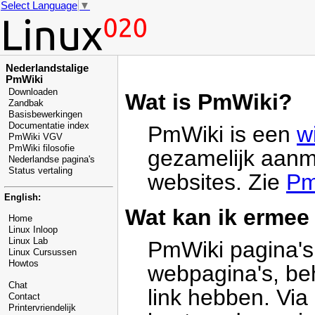
Select Language
▼
Nederlandstalige
PmWiki
Downloaden
Wat is PmWiki?
Zandbak
Basisbewerkingen
Documentatie index
PmWiki is een
w
PmWiki VGV
PmWiki filosofie
gezamelijk aan
Nederlandse pagina's
Status vertaling
websites. Zie
Pm
English:
Wat kan ik ermee
Home
Linux Inloop
Linux Lab
PmWiki pagina's 
Linux Cursussen
Howtos
webpagina's, be
Chat
link hebben. Via
Contact
Printervriendelijk