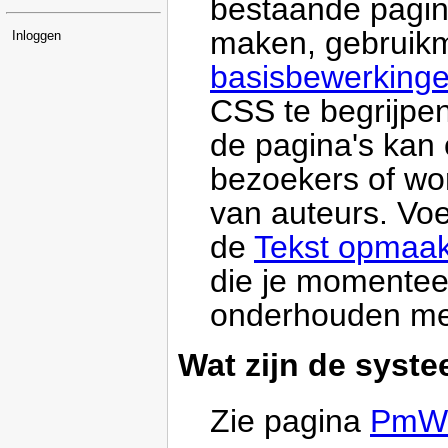
bestaande pagina
maken, gebruik
Inloggen
basisbewerking
CSS te begrijpe
de pagina's kan 
bezoekers of wor
van auteurs. Voe
de
Tekst opmaak
die je momenteel
onderhouden me
Wat zijn de syst
Zie pagina
PmWik