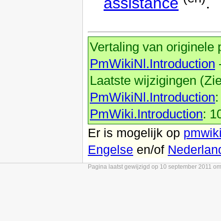
assistance
.
Vertaling van originele
PmWikiNl.Introduction
Laatste wijzigingen (Zi
PmWikiNl.Introduction
PmWiki.Introduction
: 
Er is mogelijk
op
pmwiki
Engelse
en/of
Nederlan
Pagina laatst gewijzigd op 10 september 2011 o