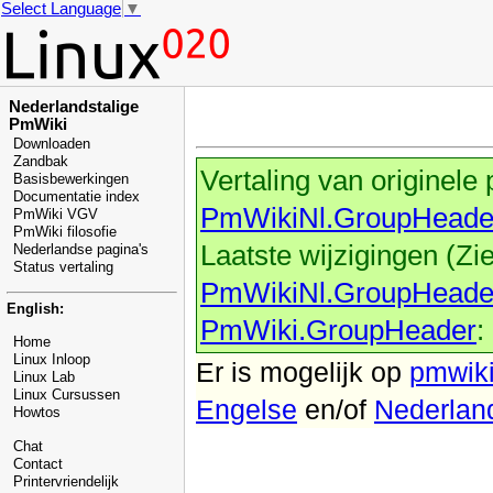
Select Language
▼
Nederlandstalige
PmWiki
Downloaden
Zandbak
Vertaling van originele
Basisbewerkingen
Documentatie index
PmWikiNl.GroupHeade
PmWiki VGV
PmWiki filosofie
Laatste wijzigingen (Zi
Nederlandse pagina's
Status vertaling
PmWikiNl.GroupHeade
English:
PmWiki.GroupHeader
:
Home
Linux Inloop
Er is mogelijk
op
pmwiki
Linux Lab
Linux Cursussen
Engelse
en/of
Nederlan
Howtos
Chat
Contact
Printervriendelijk