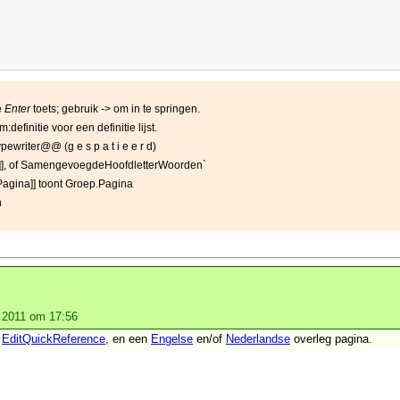
e
Enter
toets; gebruik -> om in te springen.
:definitie voor een definitie lijst.
 @@typewriter@@ (g e s p a t i e e r d)
.nl]], of SamengevoegdeHoofdletterWoorden`
Pagina]] toont Groep.Pagina
n
 2011 om 17:56
e
EditQuickReference
, en
een
Engelse
en/of
Nederlandse
overleg pagina.