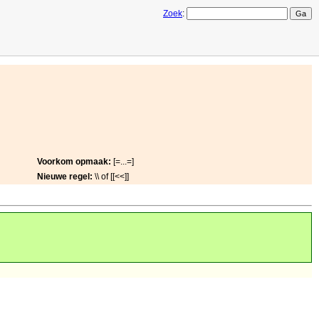
Zoek
:
Voorkom opmaak:
[=...=]
Nieuwe regel:
\\ of [[<<]]