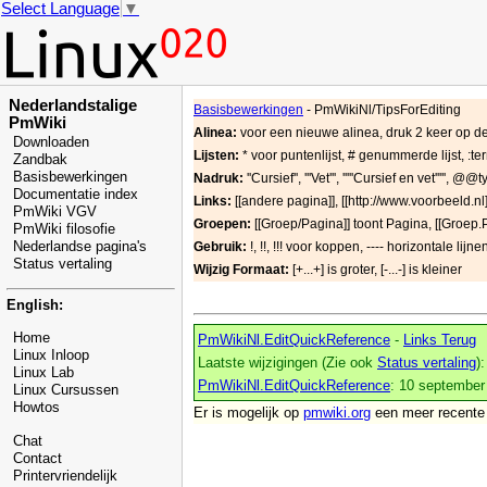
Select Language
▼
Nederlandstalige
Basisbewerkingen
- PmWikiNl/TipsForEditing
PmWiki
Alinea:
voor een nieuwe alinea, druk 2 keer op d
Downloaden
Lijsten:
* voor puntenlijst, # genummerde lijst, :term
Zandbak
Basisbewerkingen
Nadruk:
''Cursief'', '''Vet''', '''''Cursief en vet''''',
Documentatie index
Links:
[[andere pagina]], [[http://www.voorbeeld
PmWiki VGV
Groepen:
[[Groep/Pagina]] toont Pagina, [[Groep.
PmWiki filosofie
Nederlandse pagina's
Gebruik:
!, !!, !!! voor koppen, ---- horizontale lijne
Status vertaling
Wijzig Formaat:
[+...+] is groter, [-...-] is kleiner
English:
Home
PmWikiNl.EditQuickReference
-
Links Terug
Linux Inloop
Laatste wijzigingen (Zie ook
Status vertaling
):
Linux Lab
PmWikiNl.EditQuickReference
: 10 september
Linux Cursussen
Howtos
Er is mogelijk
op
pmwiki.org
een meer recent
Chat
Contact
Printervriendelijk