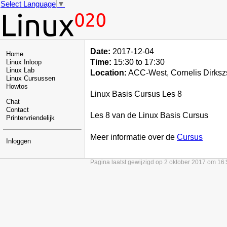
Select Language
▼
Date:
2017-12-04
Home
Time:
15:30 to 17:30
Linux Inloop
Linux Lab
Location:
ACC-West, Cornelis Dirksz
Linux Cursussen
Howtos
Linux Basis Cursus Les 8
Chat
Contact
Les 8 van de Linux Basis Cursus
Printervriendelijk
Meer informatie over de
Cursus
Inloggen
Pagina laatst gewijzigd op 2 oktober 2017 om 16