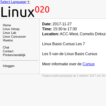
Select Language
▼
Date:
2017-11-27
Home
Time:
15:30 to 17:30
Linux Inloop
Linux Lab
Location:
ACC-West, Cornelis Dirksz
Linux Cursussen
Howtos
Linux Basis Cursus Les 7
Chat
Contact
Les 5 van de Linux Basis Cursus
Printervriendelijk
Meer informatie over de
Cursus
Inloggen
Pagina laatst gewijzigd op 2 oktober 2017 om 16