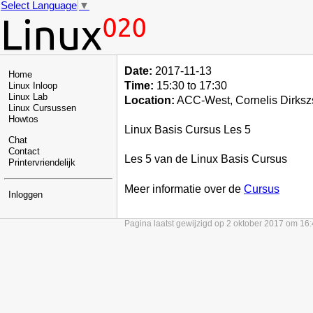
Select Language
▼
Date:
2017-11-13
Home
Time:
15:30 to 17:30
Linux Inloop
Linux Lab
Location:
ACC-West, Cornelis Dirksz
Linux Cursussen
Howtos
Linux Basis Cursus Les 5
Chat
Contact
Les 5 van de Linux Basis Cursus
Printervriendelijk
Meer informatie over de
Cursus
Inloggen
Pagina laatst gewijzigd op 2 oktober 2017 om 16