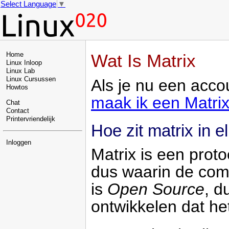
Select Language
▼
Wat Is Matrix
Home
Linux Inloop
Linux Lab
Linux Cursussen
Als je nu een acco
Howtos
maak ik een Matri
Chat
Contact
Printervriendelijk
Hoe zit matrix in e
Inloggen
Matrix is een prot
dus waarin de comm
is
Open Source
, d
ontwikkelen dat het