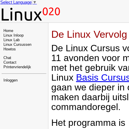
Select Language
▼
De Linux Vervolg
Home
Linux Inloop
Linux Lab
Linux Cursussen
De Linux Cursus v
Howtos
11 avonden voor m
Chat
Contact
met het gebruik v
Printervriendelijk
Linux
Basis Cursu
Inloggen
gaan we dieper in
maken daarbij uits
commandoregel.
Het programma is