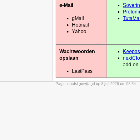
e-Mail
Soverin
Protonm
TutaMai
gMail
Hotmail
Yahoo
Wachtwoorden
Keepa
opslaan
nextCl
add-on
LastPass
Pagina laatst gewijzigd op 8 juli 2026 om 08:34