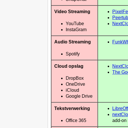
Video Streaming
PixelF
Peertu
NextCl
YouTube
InstaGram
Audio Streaming
FunkWh
Spotify
Cloud opslag
NextCl
The Go
DropBox
OneDrive
iCloud
Google Drive
Tekstverwerking
LibreOf
nextCl
add-on
Office 365