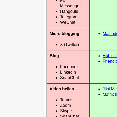
FB
Messenger
Hangouts
Telegram
WeChat
Micro blogging
Mastod
X (Twitter)
Blog
Hubzill
Friendi
Facebook
LinkedIn
SnapChat
Video bellen
Jitsi Me
Matrix 
Teams
Zoom
Skype
SnapChat